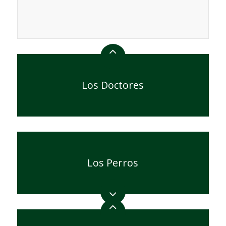
Neus Silvestre Albert Lopez Lidia Galván
Los Doctores
Victor Trilla Joan Quesada Adrià Melero
Patricia Velasco Miriam Cárdenas Anna
Ripoll Marc Pallarès Eduard Armengol
Los Perros
Mamífero doméstico de la familia de los